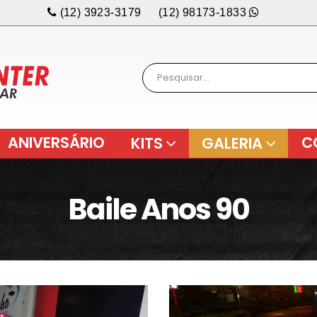
(12) 3923-3179
(12) 98173-1833
ANIVERSÁRIO
C
KITS
GALERIA
Baile Anos 90