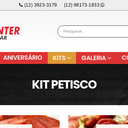
(12) 3923-3179
(12) 98173-1833
ANIVERSÁRIO
C
KITS
GALERIA
KIT PETISCO